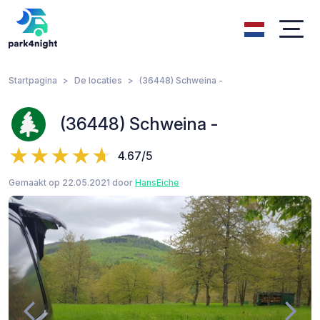
Startpagina
De locaties
(36448) Schweina -
(36448) Schweina -
4.67/5
Gemaakt op 22.05.2021 door
HansEiche