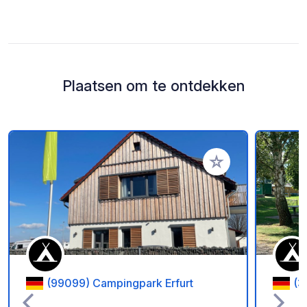
Plaatsen om te ontdekken
Voeg toe aan je fav
(99099) Campingpark Erfurt
(3