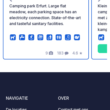
Camping park Erfurt. Large flat
Kleine
meadow, each parking space has an
campin
electricity connection. State-of-the-art
met zeer
and tasteful sanitary facilities.
kleine
kampe
brood
camping. Verkoop van 
schoo
9
183
4.6
★
kanove
Foto's
Commentaren
Beoordeling
NAVIGATIE
OVER
De locaties
Contact met ons