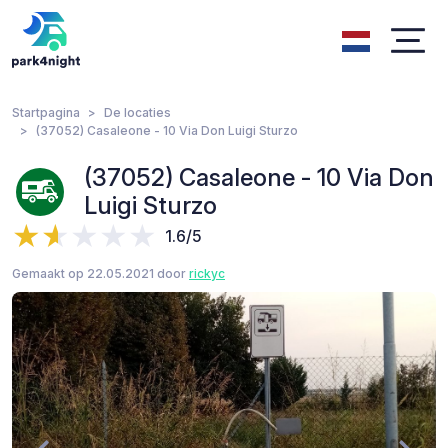
Startpagina
De locaties
(37052) Casaleone - 10 Via Don Luigi Sturzo
(37052) Casaleone - 10 Via Don
Luigi Sturzo
1.6/5
Gemaakt op 22.05.2021 door
rickyc