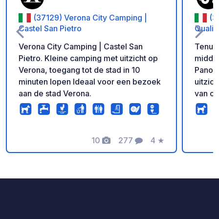
(37129) Verona City Camping |
(3
Castel San Pietro
Qualit
Verona City Camping | Castel San
Tenuta
Pietro. Kleine camping met uitzicht op
midden
Verona, toegang tot de stad in 10
Panor
minuten lopen Ideaal voor een bezoek
uitzic
aan de stad Verona.
van on
Monteb
midden
zelfs grot
10
277
4
★
voorzie
Foto's
Commentaren
Beoordeling
Toilet
wastafels 
warm w
is verpl
aanbie
aankoo