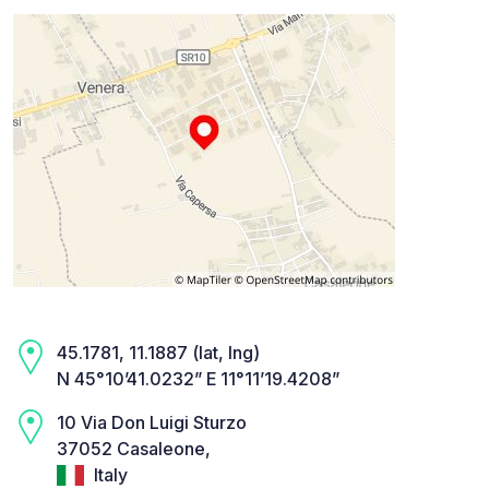
45.1781, 11.1887 (lat, lng)
N 45°10’41.0232” E 11°11’19.4208”
10 Via Don Luigi Sturzo
37052 Casaleone,
Italy