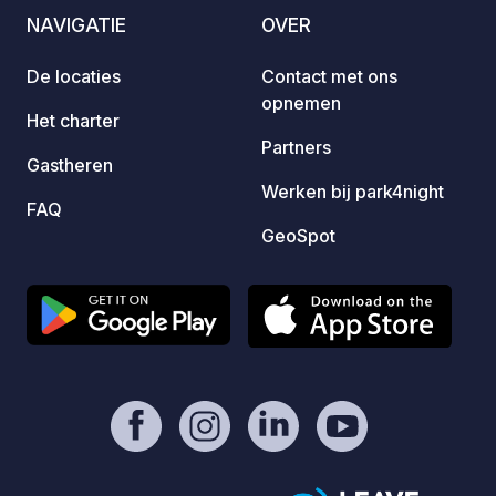
onze w
NAVIGATIE
OVER
kwaliteits
famili
De locaties
Contact met ons
heeft,
opnemen
vinden
Het charter
komen. Afvalwaterafvoer is 
Partners
Gastheren
toeges
Werken bij park4night
FAQ
GeoSpot