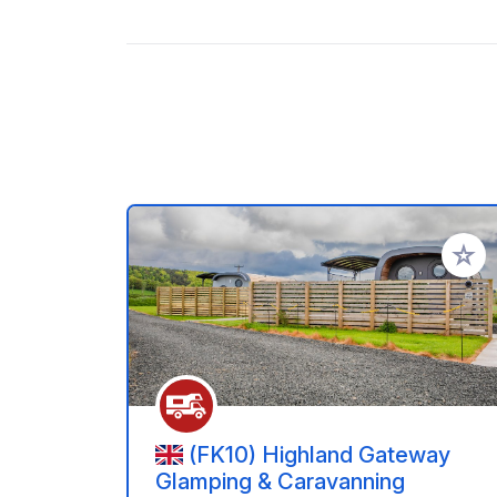
Voeg t
(FK10) Highland Gateway
Glamping & Caravanning