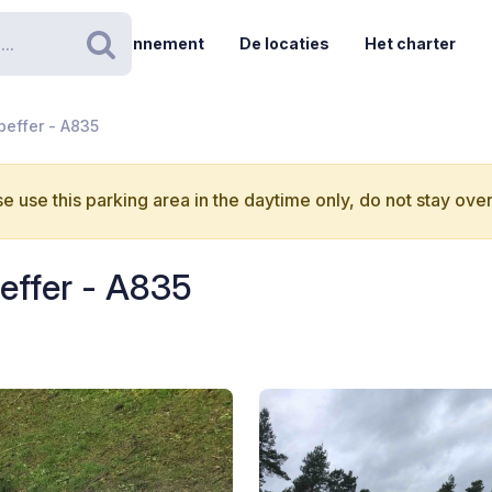
Abonnement
De locaties
Het charter
Zoeken
peffer - A835
e use this parking area in the daytime only, do not stay over
peffer - A835