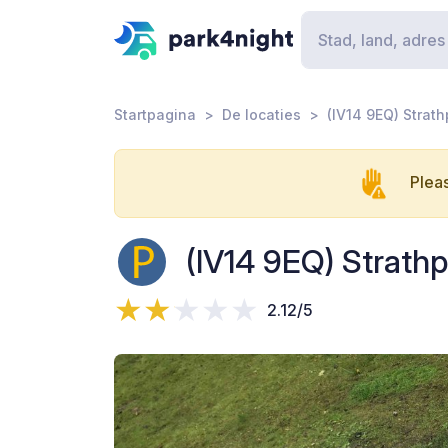
Startpagina
De locaties
(IV14 9EQ) Strath
Pleas
(IV14 9EQ) Strath
2.12/5