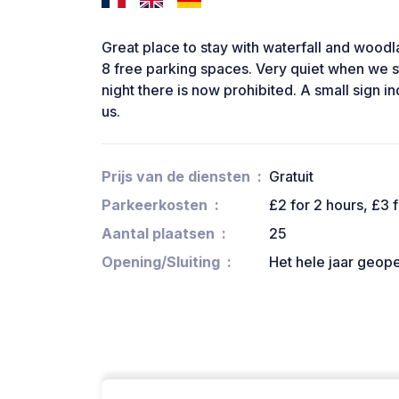
Great place to stay with waterfall and woodla
8 free parking spaces. Very quiet when we s
night there is now prohibited. A small sign i
us.
Prijs van de diensten
Gratuit
Parkeerkosten
£2 for 2 hours, £3 
Aantal plaatsen
25
Opening/Sluiting
Het hele jaar geop