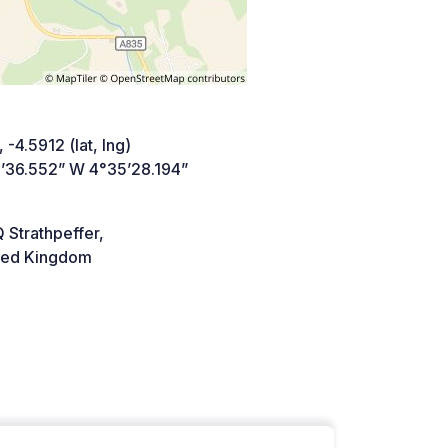
 -4.5912 (lat, lng)
’36.552” W 4°35’28.194”
 Strathpeffer,
ted Kingdom