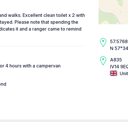
nd walks. Excellent clean toilet x 2 with
tayed. Please note that spending the
ndicates it and a ranger came to remind
57.5768,
N 57°34
A835
for 4 hours with a campervan
IV14 9EQ
Uni
end