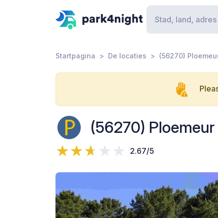
Startpagina
De locaties
(56270) Ploemeur
Pleas
(56270) Ploemeur 
2.67/5