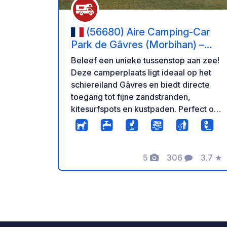
(56680) Aire Camping-Car
Park de Gâvres (Morbihan) –
Presqu'île et Plages de
Beleef een unieke tussenstop aan zee!
l'Atlantique
Deze camperplaats ligt ideaal op het
schiereiland Gâvres en biedt directe
toegang tot fijne zandstranden,
kitesurfspots en kustpaden. Perfect om
de frisse zeelucht van Bretagne in te
ademen. Geniet van een comfortabel
verblijf met kwaliteitsstandplaatsen,
elektriciteit bij elke aansluiting, een
5
306
3.7
★
Foto's
Commentaren
Beoord
moderne lozingszone, gratis wifi en
een geautomatiseerde toegang die 24
uur per dag beschikbaar is. Toegang
tot het Camping Car Park-netwerk: €5,
levenslang geldig. Om de