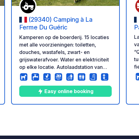
(29340) Camping à La
Ferme Du Guéric
P
C
La
Kamperen op de boerderij. 15 locaties
l
va
met alle voorzieningen: toiletten,
“Q
douches, wastafels, zwart- en
tu
grijswaterafvoer. Water en elektriciteit
f
op elke locatie. Autolaadstation van
Av
22Kw (€ 0,35/kwh). 15 minuten lopen
pr
van het centrum van Pont-Aven.
bereik
Picknicktafel en barbecue aanwezig.
Easy online booking
vo
Aankomst vanaf 14.00 uur en vertrek
eling
st
vóór 13.30 uur. Ter plaatse te koop zijn
el
boerderijproducten.
10
94
4.9
★
Foto's
Commentaren
Beoordeling
ca
be
slagbo