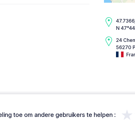
47.7366,
N 47°44
24 Chem
56270 P
Fra
★
ing toe om andere gebruikers te helpen :