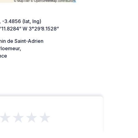
 -3.4856 (lat, lng)
’11.8284” W 3°29’8.1528”
in de Saint-Adrien
loemeur,
nce
★★★★