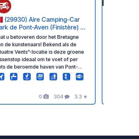
(29930) Aire Camping-Car
(29910
ark de Pont-Aven (Finistère) –
ité des Peintres et Gorges de
at u betoveren door het Bretagne
Looking for 
'Aven
n de kunstenaars! Bekend als de
to disconne
uatre Vents”-locatie is deze groene
you to a lus
ssenstop ideaal om te voet of per
for relaxing
iets de beroemde haven van Pont-
Located righ
en, zijn kunstgalerijen, molens en de
will enjoy a
achtige paden langs de rivier te
access to th
en. De site biedt moderne
peace for yo
orzieningen: vlakke en verharde
0
304
3.3
★
campervan.
Foto's
Commentaren
Beoordeling
andplaatsen,
ektriciteitsaansluitingen voor elke
mper, gratis wifi, een lozingspunt en
veiligde 24/7 toegang via een
om. Toegang tot het CAMPING-