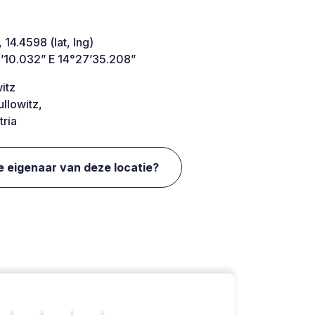
 14.4598 (lat, lng)
’10.032” E 14°27’35.208”
itz
llowitz,
ria
e eigenaar van deze locatie?