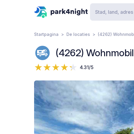
Startpagina
De locaties
(4262) Wohnmobi
(4262) Wohnmobils
4.31/5