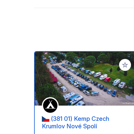
Voeg t
(381 01) Kemp Czech
Krumlov Nové Spolí