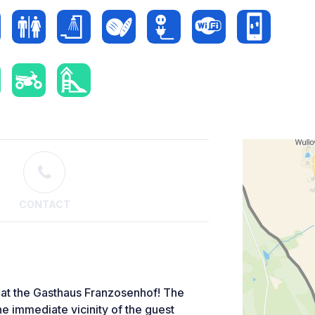
CONTACT
at the Gasthaus Franzosenhof! The
e immediate vicinity of the guest