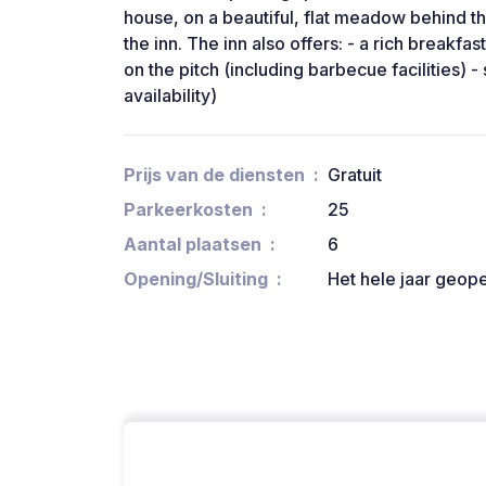
house, on a beautiful, flat meadow behind the
the inn. The inn also offers: - a rich breakfa
on the pitch (including barbecue facilities) - 
availability)
Prijs van de diensten
Gratuit
Parkeerkosten
25
Aantal plaatsen
6
Opening/Sluiting
Het hele jaar geop