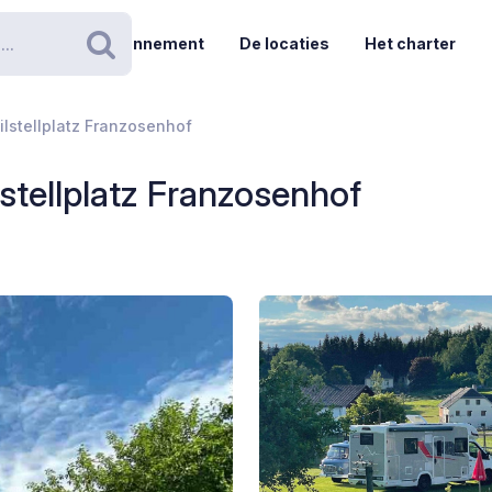
Abonnement
De locaties
Het charter
Zoeken
lstellplatz Franzosenhof
tellplatz Franzosenhof