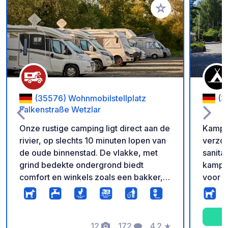
Voeg toe aan je fav
(35576) Wohnmobilstellplatz
(3
Falkenstraße Wetzlar
Onze rustige camping ligt direct aan de
Kampe
rivier, op slechts 10 minuten lopen van
verzo
de oude binnenstad. De vlakke, met
sanita
grind bedekte ondergrond biedt
kampe
comfort en winkels zoals een bakker,
voor c
slager, supermarkt en bouwmarkt
grote 
bevinden zich in de buurt. Een handige
kampe
online broodbezorgservice maakt het
direct
aanbod compleet. De camping heeft 21
12
172
4.2
★
douche