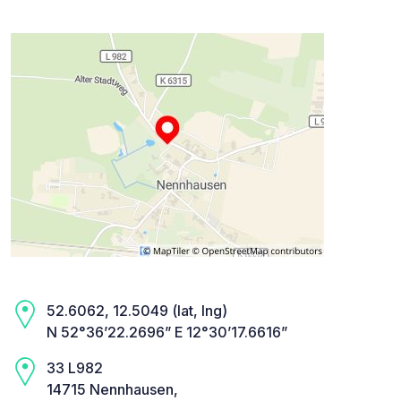
52.6062, 12.5049 (lat, lng)
N 52°36’22.2696” E 12°30’17.6616”
33 L982
14715 Nennhausen,