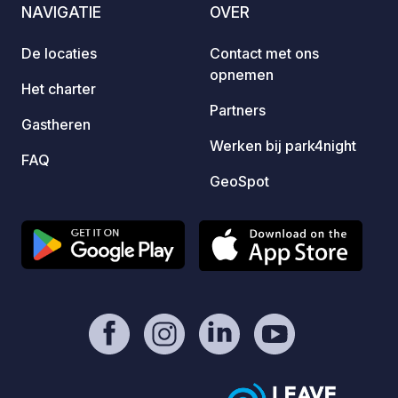
NAVIGATIE
OVER
auto. Vrije keuze van parkeerplaatsen
voor v
De locaties
Contact met ons
en vol
opnemen
voertu
Het charter
Infras
Partners
Gastheren
Elektri
Werken bij park4night
beschi
FAQ
kunnen
GeoSpot
bijgeboekt. Water: De
en de 
voor c
huurprijs. Indien u alleen
afvalw
betali
op het
PayPal. Binnenkort bieden we w
droogf
gasfle