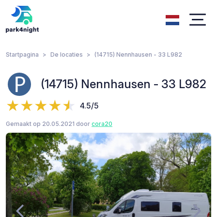
Startpagina
De locaties
(14715) Nennhausen - 33 L982
(14715) Nennhausen - 33 L982
4.5/5
Gemaakt op 20.05.2021 door
cora20