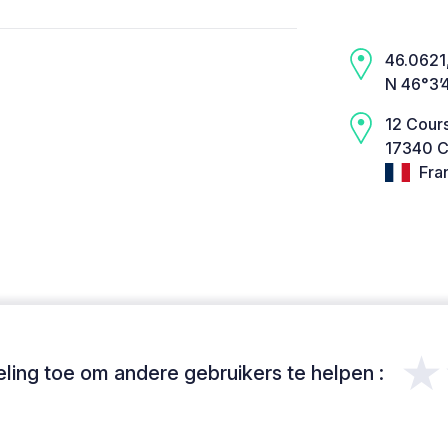
46.0621,
N 46°3’
12 Cour
17340 Ch
Fra
★
ing toe om andere gebruikers te helpen :