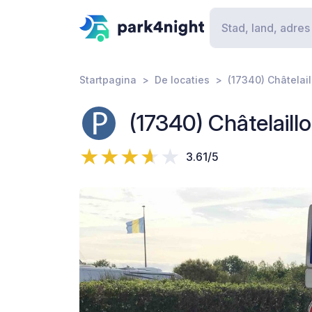
Startpagina
De locaties
(17340) Châtelai
(17340) Châtelaill
3.61/5