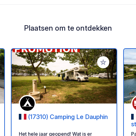
Plaatsen om te ontdekken
oe aan je favorieten
Voeg toe aan je 
(17310) Camping Le Dauphin
s
Het hele jaar geopend! Wat is er
Pa