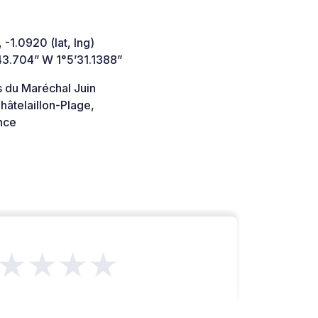
 -1.0920 (lat, lng)
43.704” W 1°5’31.1388”
s du Maréchal Juin
âtelaillon-Plage,
nce
★★★★