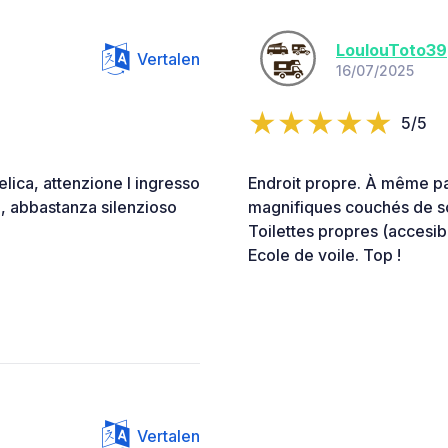
LoulouToto39
Vertalen
16/07/2025
5/5
lica, attenzione l ingresso
Endroit propre. À même pa
m, abbastanza silenzioso
magnifiques couchés de sole
Toilettes propres (accesib
Ecole de voile. Top !
Vertalen