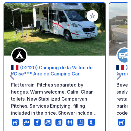
Voeg toe aan je fav
(02120) Camping de la Vallée de
(5
l'Oise*** Aire de Camping Car
verge
Flat terrain. Pitches separated by
Beveil
hedges. Warm welcome. Calm. Clean
snelwe
toilets. New Stabilized Campervan
restau
Pitches. Services Emptying, filling
parkee
included in the price. Shower included
code. 
in the price...
camper
te ach