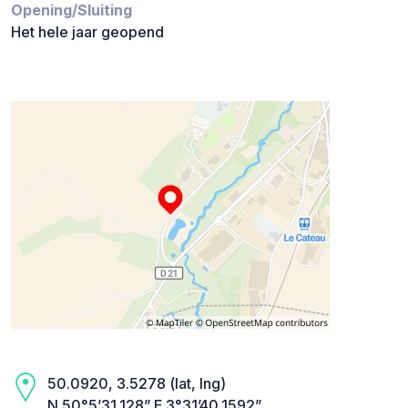
Opening/Sluiting
Het hele jaar geopend
50.0920, 3.5278 (lat, lng)
N 50°5’31.128” E 3°31’40.1592”