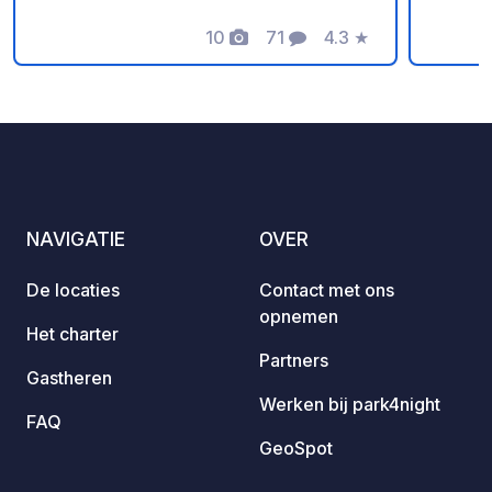
10
71
4.3
★
Foto's
Commentaren
Beoordeling
NAVIGATIE
OVER
De locaties
Contact met ons
opnemen
Het charter
Partners
Gastheren
Werken bij park4night
FAQ
GeoSpot