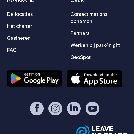
NAVIGATIE
OVER
van de
Lynder
De locaties
Contact met ons
vakant
opnemen
van ca
Het charter
Ons 24
Partners
Gastheren
en de
Werken bij park4night
stelle
FAQ
momen
GeoSpot
waard
vertre
verloopt. Ligging aan het s
van di
pracht
en een
Lynder
ontspa
Dublin te 
voor 
staanp