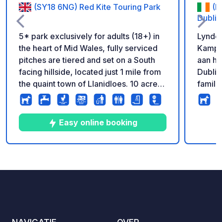
(SY18 6NG) Red Kite Touring Park
(K
Dublin
5* park exclusively for adults (18+) in
Lynder
the heart of Mid Wales, fully serviced
Kamper
pitches are tiered and set on a South
aan het strand L
facing hillside, located just 1 mile from
Dublin
the quaint town of Llanidloes. 10 acre
famili
dog walking area. Reception and shop
aan de
on park.
Portra
adembe
Easy online booking
van Du
meer d
verwel
10
14
4.9
★
Foto's
Commentaren
Beoordeling
op onz
modern
onverg
Op sle
luchth