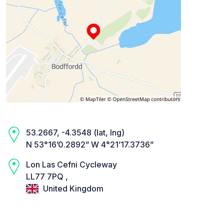
53.2667, -4.3548 (lat, lng)
N 53°16’0.2892” W 4°21’17.3736”
Lon Las Cefni Cycleway
LL77 7PQ ,
United Kingdom