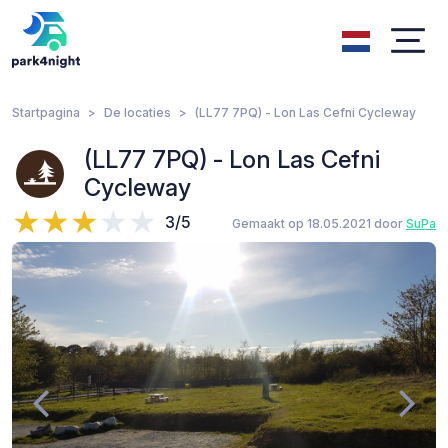
Startpagina
De locaties
(LL77 7PQ) - Lon Las Cefni Cycleway
(LL77 7PQ) - Lon Las Cefni
Cycleway
3/5
Gemaakt op 18.05.2021 door
SuPa