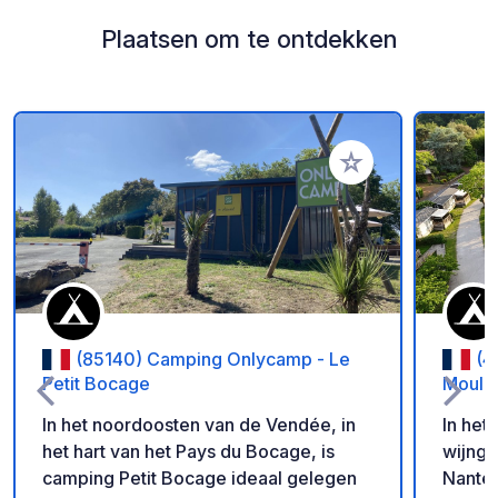
Plaatsen om te ontdekken
Voeg toe aan je fav
(85140) Camping Onlycamp - Le
(4
Petit Bocage
Moulin
In het noordoosten van de Vendée, in
In het
het hart van het Pays du Bocage, is
wijnga
camping Petit Bocage ideaal gelegen
Nantes