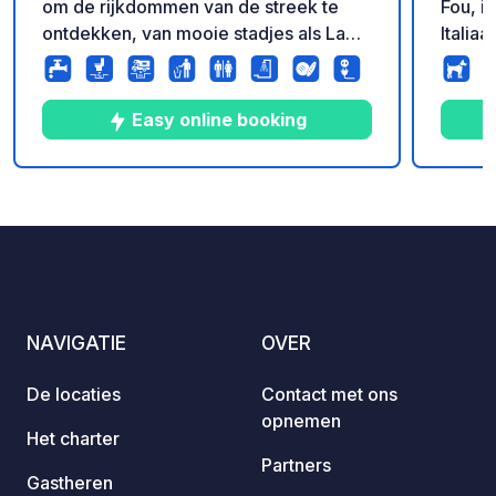
om de rijkdommen van de streek te
Fou, i
ontdekken, van mooie stadjes als La
Italia
Roche-sur-Yon tot het beroemde Puy-
Moulin
du-Fou
natuur
rivier
Easy online booking
geren
standp
een sp
8
31
4.5
★
Foto's
Commentaren
Beoordeling
stacar
geopen
maart 
van st
NAVIGATIE
OVER
De locaties
Contact met ons
opnemen
Het charter
Partners
Gastheren