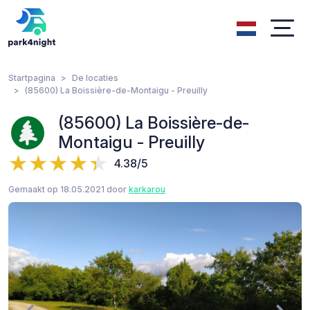
Startpagina
De locaties
(85600) La Boissière-de-Montaigu - Preuilly
(85600) La Boissière-de-
Montaigu - Preuilly
4.38/5
Gemaakt op 18.05.2021 door
karkarou