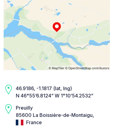
46.9186, -1.1817 (lat, lng)
N 46°55’6.8124” W 1°10’54.2532”
Preuilly
85600 La Boissière-de-Montaigu,
France