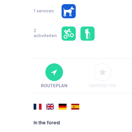
1 services
2
activiteiten
ROUTEPLAN
FAVORIETEN
In the forest