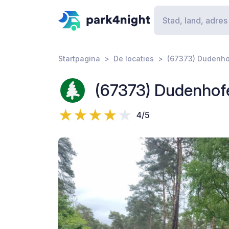
Startpagina
De locaties
(67373) Dudenho
(67373) Dudenhof
4/5