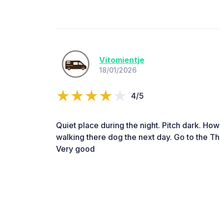
Vitomientje
18/01/2026
4/5
Quiet place during the night. Pitch dark. How
walking there dog the next day. Go to the Th
Very good