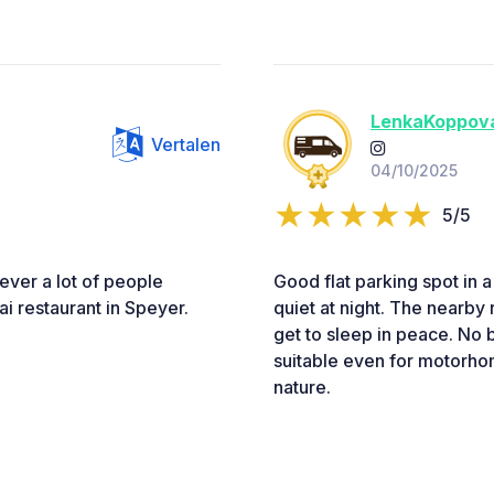
LenkaKoppov
Vertalen
04/10/2025
5/5
ever a lot of people
Good flat parking spot in a
ai restaurant in Speyer.
quiet at night. The nearby 
get to sleep in peace. No b
suitable even for motorho
nature.