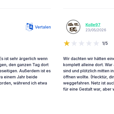
Kolle97
Vertalen
23/05/2026
1/5
Es ist sehr ärgerlich wenn
Wir dachten wir hätten ei
egen, den ganzen Tag dort
komplett alleine dort. War
beseitigen. Außerdem ist es
sind und plötzlich mitten i
twa einem Jahr beide
öffnen wollte. (Hecktür, d
rden, während ich etwa
weggefahren. Netz ist auc
für eine Gestalt war, aber