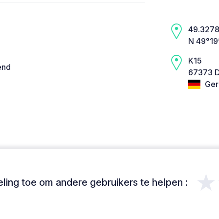
49.3278,
N 49°19
K15
end
67373 D
Ger
★
ing toe om andere gebruikers te helpen :