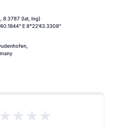
 8.3787 (lat, lng)
’40.1844” E 8°22’43.3308”
udenhofen,
many
★★★★