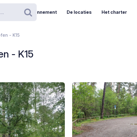
Abonnement
De locaties
Het charter
Zoeken
fen - K15
en - K15