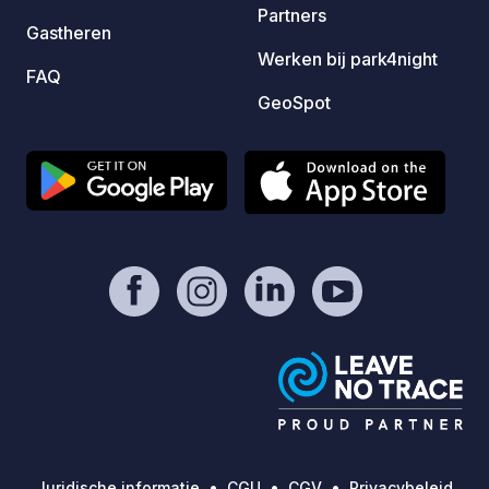
Partners
Gastheren
Werken bij park4night
FAQ
GeoSpot
Juridische informatie
CGU
CGV
Privacybeleid