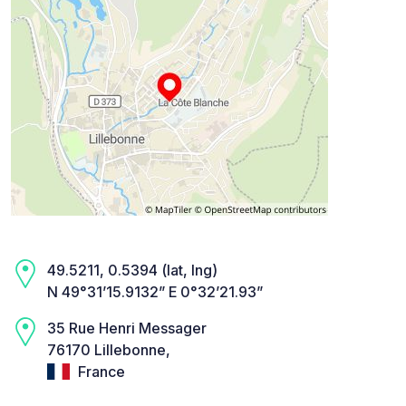
49.5211, 0.5394 (lat, lng)
N 49°31’15.9132” E 0°32’21.93”
35 Rue Henri Messager
76170 Lillebonne,
France