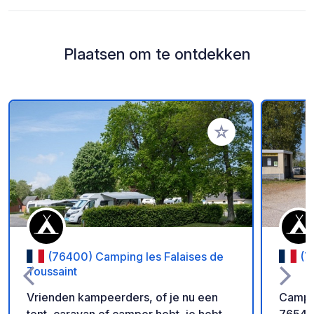
Plaatsen om te ontdekken
Voeg toe aan je fav
(76400) Camping les Falaises de
(7
Toussaint
Vrienden kampeerders, of je nu een
Campin