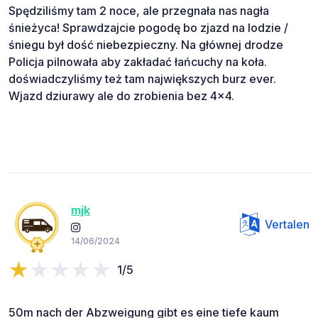
Spędziliśmy tam 2 noce, ale przegnała nas nagła
śnieżyca! Sprawdzajcie pogodę bo zjazd na lodzie /
śniegu był dość niebezpieczny. Na głównej drodze
Policja pilnowała aby zakładać łańcuchy na koła.
doświadczyliśmy też tam największych burz ever.
Wjazd dziurawy ale do zrobienia bez 4x4.
mjk
Vertalen
14/06/2024
1/5
50m nach der Abzweigung gibt es eine tiefe kaum