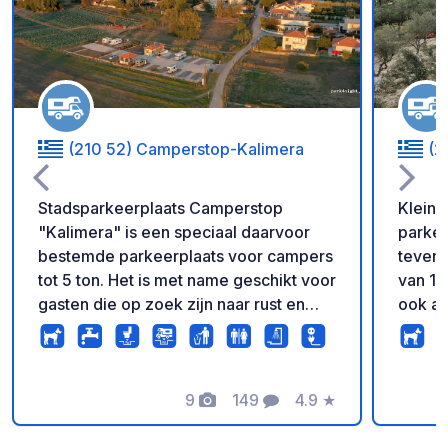
Voeg toe aan je fav
(210 52) Camperstop-Kalimera
(2
Stadsparkeerplaats Camperstop
Kleine
"Kalimera" is een speciaal daarvoor
parkee
bestemde parkeerplaats voor campers
teven
tot 5 ton. Het is met name geschikt voor
van 13 m
gasten die op zoek zijn naar rust en
ook aa
stilte in een goed onderhouden
voorzi
omgeving vlakbij de stad (400 m). Het
evena
theater van Epidaurus ligt op 4 km
het te
afstand. De eigenaren spreken Duits,
9
149
4.9
★
minima
Foto's
Commentaren
Beoordeling
Engels, Frans en Grieks. Moderne
dakterras Niet ver v
voorzieningen voor campers,
Korint