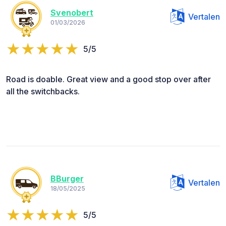
Svenobert
Vertalen
01/03/2026
5/5
Road is doable. Great view and a good stop over after
all the switchbacks.
BBurger
Vertalen
18/05/2025
5/5