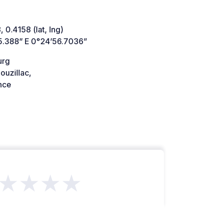
 0.4158 (lat, lng)
5.388” E 0°24’56.7036”
urg
ouzillac,
nce
★★★★