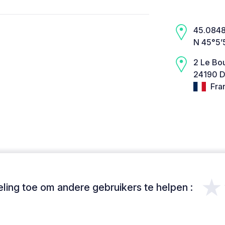
45.0848,
N 45°5’
2 Le Bo
24190 D
Fra
★
ing toe om andere gebruikers te helpen :