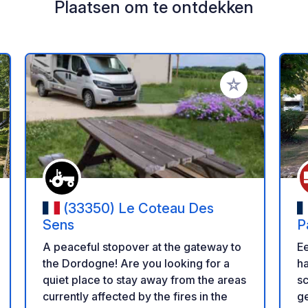
Plaatsen om te ontdekken
oe aan je favorieten
Voeg toe aan je 
(33350) Le Coteau Des
Sens
P
C
Ee
A peaceful stopover at the gateway to
ha
the Dordogne! Are you looking for a
sc
quiet place to stay away from the areas
ge
currently affected by the fires in the