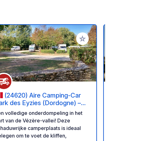
favorieten
Voeg toe aan je favorieten
(24620) Aire Camping-Car
(33240
ark des Eyzies (Dordogne) –
Chataigni
apitale de la Préhistoire
n volledige onderdompeling in het
In the shade 
rt van de Vézère-vallei! Deze
heart of our
haduwrijke camperplaats is ideaal
exceptional 
legen om te voet de kliffen,
offer a disc