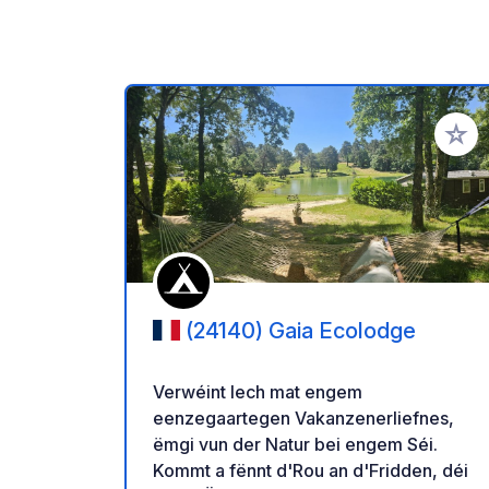
Voeg t
(24140) Gaia Ecolodge
Verwéint Iech mat engem
eenzegaartegen Vakanzenerliefnes,
ëmgi vun der Natur bei engem Séi.
Kommt a fënnt d'Rou an d'Fridden, déi