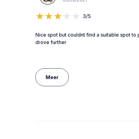
3/5
Nice spot but couldnt find a suitable spot t
drove further
Meer