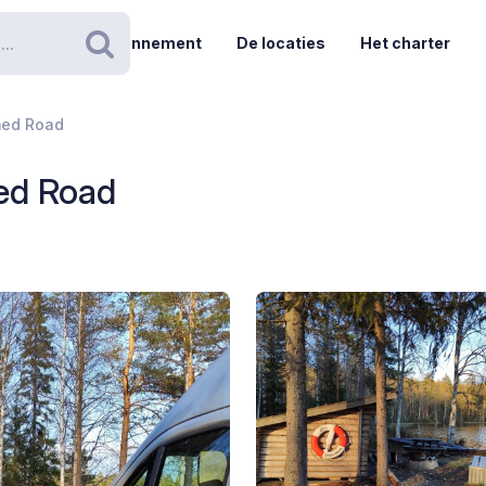
Abonnement
De locaties
Het charter
Zoeken
med Road
ed Road