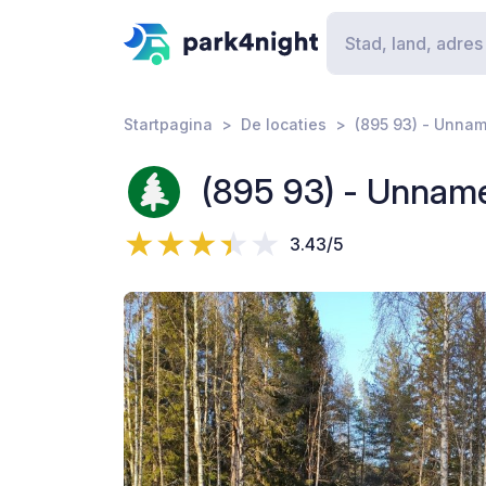
Startpagina
De locaties
(895 93) - Unna
(895 93) - Unnam
3.43/5