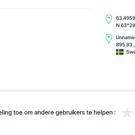
63.4959,
N 63°29
Unname
895 93 ,
Swe
★
ing toe om andere gebruikers te helpen :