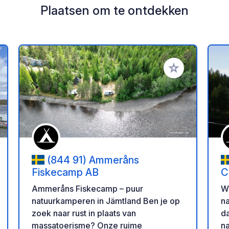
Plaatsen om te ontdekken
oe aan je favorieten
Voeg toe aan je 
(844 91) Ammeråns
Fiskecamp AB
C
Ammeråns Fiskecamp – puur
W
natuurkamperen in Jämtland Ben je op
na
zoek naar rust in plaats van
dag
massatoerisme? Onze ruime
na