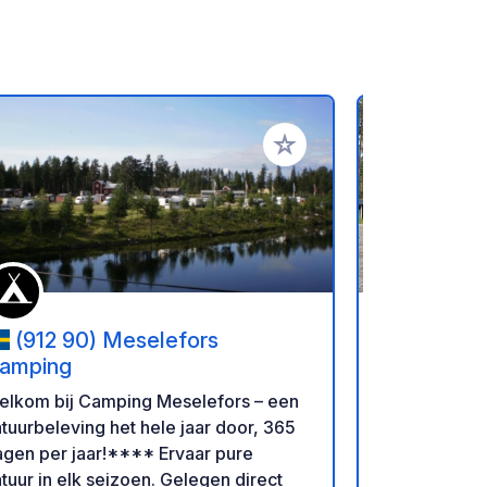
favorieten
Voeg toe aan je favorieten
(912 90) Meselefors
(855 9
amping
Sandnäset C
elkom bij Camping Meselefors – een
Zweden, bie
tuurbeleving het hele jaar door, 365
toevluchtso
en per jaar!**** Ervaar pure
Holmsjön, o
tuur in elk seizoen. Gelegen direct