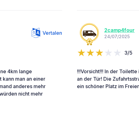
2camp4four
Vertalen
24/07/2025
3/5
ine 4km lange
!!!Vorsicht!!! In der Toilet
t kann man an einer
an der Tür! Die Zufahrtsst
emand anderes mehr
ein schöner Platz im Freien
r würden nicht mehr