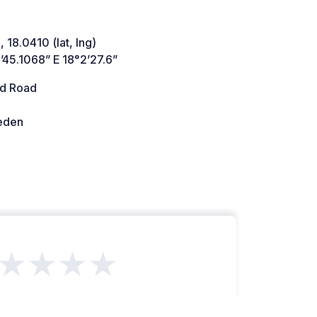
 18.0410 (lat, lng)
’45.1068” E 18°2’27.6”
d Road
den
★★★★