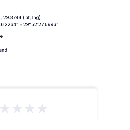
 29.8744 (lat, lng)
46.2264” E 29°52’27.6996”
ie
land
★★★★