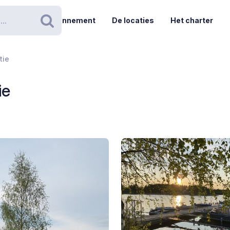
Abonnement
De locaties
Het charter
Zoeken
tie
ie