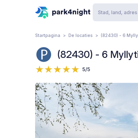
Startpagina
De locaties
(82430) - 6 Mylly
(82430) - 6 Myllyt
5/5