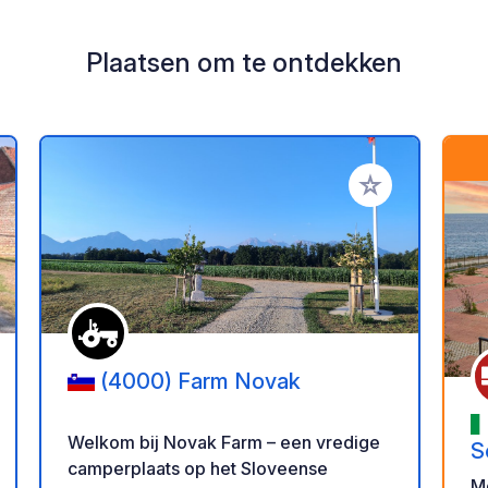
Plaatsen om te ontdekken
oe aan je favorieten
Voeg toe aan je 
(4000) Farm Novak
Welkom bij Novak Farm – een vredige
S
camperplaats op het Sloveense
M