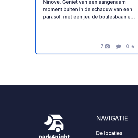
Ninove. Geniet van een aangenaam
moment buiten in de schaduw van een
parasol, met een jeu de boulesbaan en
ponyritjes voor de kinderen. Een ideale
plek voor een ontspannen vakantie.
Met dank aan de eigenaar voor het
delen van deze geoSPOT! :)
7
0
★
Foto's
Comment
Beoo
Herinnering : - Vergeet niet om bij
aankomst de geocode te registreren -
Mijn voertuig is uitgerust met toiletten -
⚠️Geen vuur of barbecue! - Free
donatie en zonder commissie voor de
eigenaar. - Paypal
https://www.paypal.com/paypalme/Ti
mOst1983 - https://geospot.app/en
NAVIGATIE
De locaties