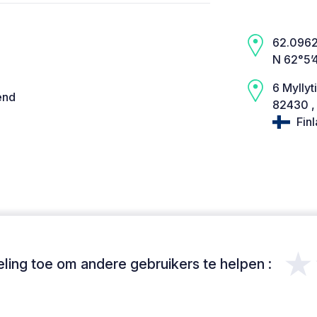
62.0962,
N 62°5’
6 Myllyt
end
82430 ,
Fin
★
ing toe om andere gebruikers te helpen :