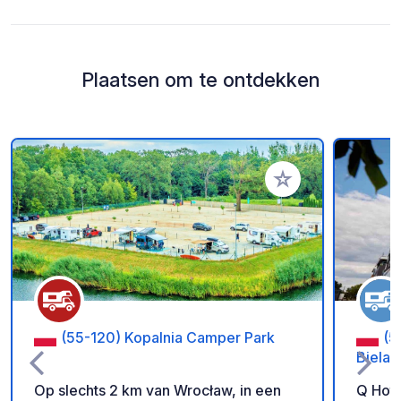
Plaatsen om te ontdekken
Voeg toe aan je fav
(55-120) Kopalnia Camper Park
(5
Biela
Op slechts 2 km van Wrocław, in een
Q Hote