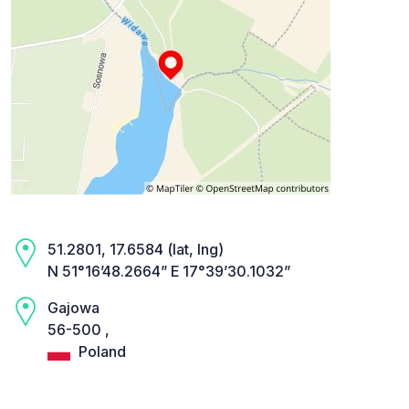
51.2801, 17.6584 (lat, lng)
N 51°16’48.2664” E 17°39’30.1032”
Gajowa
56-500 ,
Poland