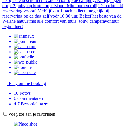
het gras te beschermen. Café en bar op de camping. Nabijgelegen
dorp: 2 pubs, op korte loopafstand. Minimum verblijf: 2 nachten bij
reservering vooraf. Verblijf van 1 nacht: alleen mogelijk bij
reservering op de dag zelf vóór 16:30 uur. Beleef het beste van de
Welshe natuur met alle comfort van thuis. Jouw camperavontuur
begint hier!
Easy online booking
10
Foto's
6
Commentaren
4.7
Beoordeling
★
Voeg toe aan je favorieten