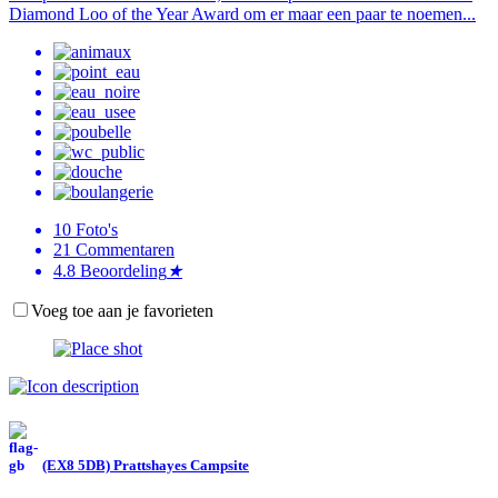
Diamond Loo of the Year Award om er maar een paar te noemen...
10
Foto's
21
Commentaren
4.8
Beoordeling
★
Voeg toe aan je favorieten
(EX8 5DB) Prattshayes Campsite