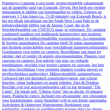
Prattshayes Campsite is een rustig, gezinsvriendelijk vakantiepark
aan de landelijke rand van Exmouth, Devon. Het biedt een vredige
ontsnapping te midden van boomgaarden en velden. Gelegen op
ongeveer 1,5 km lopen (ca. 15-20 minuten) van Exmouth Beach, is
het een ideale uitvalsbasis om het South West Coast Path en de
indrukwekkende kliffen van de Jurassic Coast, die op de
Werelderfgoedlijst van UNESCO staan, te verkennen. De camping
combineert naadloos een traditionele kampeersfeer met moderne,
hoogwaardige en milieuvriendelijke voorzieningen. Accommodatie
& Soorten staanplaatsen De camping biedt 56 ruime staanplaatsen
met flexibele inchecktijden voor verschillende kampeerconfiguraties:
Grasplaatsen voor tenten en campers: Beschikbaar van maart tot
oktober, met of zonder 16 ampère stroomaansluiting. Plaatsen voor
caravans en campers: Een selectie van gras- en verharde
grindplaatsen, geschikt voor grotere campers en caravans, het hele
jaar door beschikbaar (voor sommige plaatsen worden movers en
nivelleerblokken aanbevolen). Milieuvriendelijk sanitairgebouw:
Gebouwd met een thermisch zonneboilersysteem, met schone
douches, ruime badkamers en aparte toiletten. Eten & Drinken:
Beschikt over een seizoensgebonden café en bar genaamd "The
Cabin". De lokale pub "Clinton Arms" ligt op slechts 10 minuten
lopen. Praktische extra's: Inclusief een afwasruimte, een vriesstation
voor koelelementen, gratis (beperkte) wifi en een kleine supermarkt.
Activiteiten & Omgeving Watersporten: Boekingen voor
windsurfen, kajakken en paddleboarden kunnen direct ter plaatse