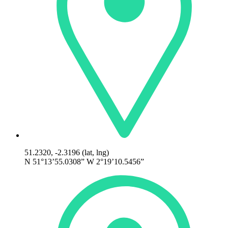
51.2320, -2.3196 (lat, lng)
N 51°13’55.0308” W 2°19’10.5456”