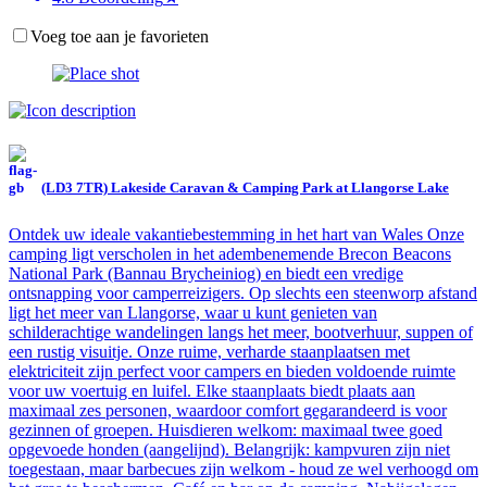
Voeg toe aan je favorieten
(LD3 7TR) Lakeside Caravan & Camping Park at Llangorse Lake
Ontdek uw ideale vakantiebestemming in het hart van Wales Onze
camping ligt verscholen in het adembenemende Brecon Beacons
National Park (Bannau Brycheiniog) en biedt een vredige
ontsnapping voor camperreizigers. Op slechts een steenworp afstand
ligt het meer van Llangorse, waar u kunt genieten van
schilderachtige wandelingen langs het meer, bootverhuur, suppen of
een rustig visuitje. Onze ruime, verharde staanplaatsen met
elektriciteit zijn perfect voor campers en bieden voldoende ruimte
voor uw voertuig en luifel. Elke staanplaats biedt plaats aan
maximaal zes personen, waardoor comfort gegarandeerd is voor
gezinnen of groepen. Huisdieren welkom: maximaal twee goed
opgevoede honden (aangelijnd). Belangrijk: kampvuren zijn niet
toegestaan, maar barbecues zijn welkom - houd ze wel verhoogd om