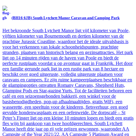
(BH16 6JB) South Lytchett Manor Caravan and Camping Park
Het bekroonde South Lytchett Manor ligt vijf kilometer van Poole,
vijftien kilometer van Bournemouth en dertien kilometer van de
prachtige Jurassic Coastline, waardoor het de ideale uitvalsbasis is
voor het verkennen van lokale schoonheidspunten, prachtige
stranden, plaatsen van historisch belang en gezinsattracties. Het park
ligt op 14 minuten rijden van de haven van Poole en biedt de
perfecte rustplaats voordat u op avontuur gaat in Frankrijk. Het door
een familie gerunde park ligt in een rustig park van 8 hectare en
beschikt over goed uitgeruste, volledig uitgeruste plaatsen voor
caravans en campers. Er zijn ruime kampeerplaatsen beschikbaar en
de glampingopties omvatten Romany Caravans, Shepherd Huts,
Glamping Pods en Star-gazing Yurts. Tot de faciliteiten behoren een
café en een seizoensgebonden bakkerij, een winkel voor de
basisbenodigdheden, pop-up afhaalmaaltijden, gratis WiFi, een
wasserette, een speeltuin voor de kinderen, fietsverhuur, een goed
gevulde hondenwasplaats en een oefenweide. De dorpscafé – St
Peter’s Finger ligt op een kleine 10 minuten lopen en biedt een gratis
fles wijn bij aankoop van twee hoofdgerechten. South Lytchett
Manor heeft drie jaar op rij vele prijzen gewonnen, waaronder AA
Campsite of the Year 2021/22, AA Campsite 5 Platinum Award en