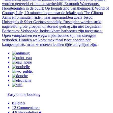
worden geregeld via hun zusterbedrijf, Exmouth Watersports.
Hoogtepunten in de buurt: Op loopafstand van themapark World of
Country Life, 10 minuten lopen naar de lokale pub The Clinton
Arms en 5 minuten rijden naar supermarkten zoals Tesco.
Huisregels & Sfeer Gezinsvriendelijk: Rusttijden worden strikt
nageleefd; grote groepen of storend gedrag zijn niet toegestaan.
Barbecues: Verhoogde, herbruikbare barbecues zijn toegestaan.
Open vuurplaatsen en wegwerpbarbecues zijn ten strengste
verboden. Honden welkom: maximaal twee honden per
kampeerplaats, maar ze moeten te allen tijde aangelijnd zijn.
Easy online booking
8
Foto's
12
Commentaren
4.8
Beoordeling
★