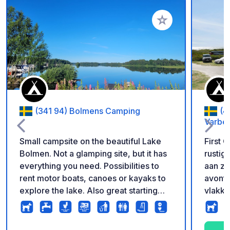
Voeg toe aan je fav
(341 94) Bolmens Camping
(4
Varbe
Small campsite on the beautiful Lake
First 
Bolmen. Not a glamping site, but it has
rustig
everything you need. Possibilities to
aan ze
rent motor boats, canoes or kayaks to
avontu
explore the lake. Also great starting
vlakke
point for hikes and bike rides. Basic but
carava
clean restroom facilities.
lange z
plaats