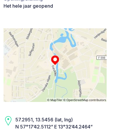
Het hele jaar geopend
57.2951, 13.5456 (lat, lng)
N 57°17’42.5112” E 13°32’44.2464”