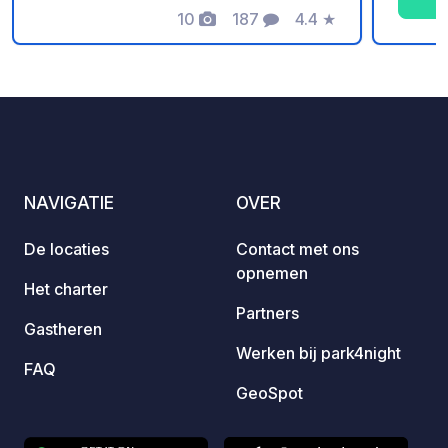
10
187
4.4
★
toilet
Foto's
Commentaren
Beoordeling
rolstoe
wasma
recept
versch
georg
Varber
stadsc
NAVIGATIE
OVER
locati
westk
De locaties
Contact met ons
opnemen
Het charter
Partners
Gastheren
Werken bij park4night
FAQ
GeoSpot