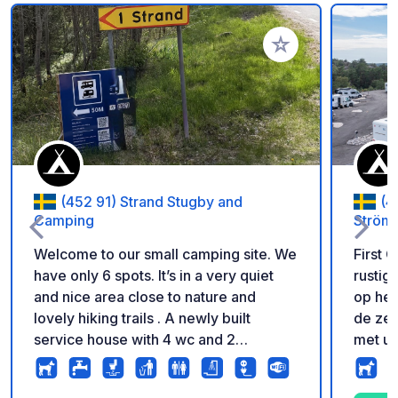
Voeg toe aan je fav
(452 91) Strand Stugby and
(4
Camping
Ström
Welcome to our small camping site. We
First 
have only 6 spots. It’s in a very quiet
rustig
and nice area close to nature and
op het
lovely hiking trails . A newly built
de zee
service house with 4 wc and 2
met un
showers. Electricity and WIFI is
sommig
included. We have an outside bench
een pr