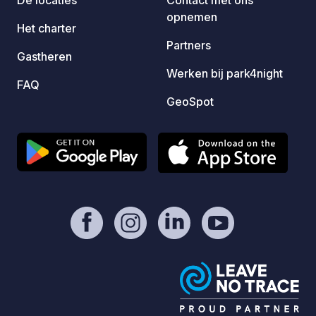
en het
opnemen
zee in
Het charter
Partners
Gastheren
Werken bij park4night
FAQ
GeoSpot