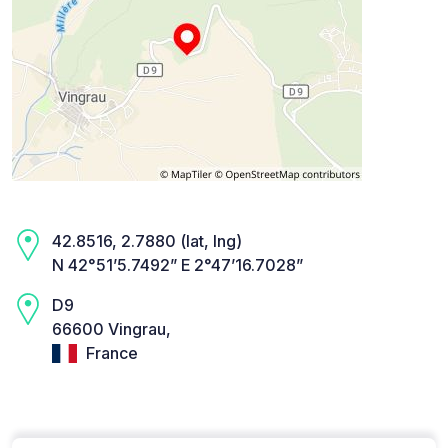
42.8516, 2.7880 (lat, lng)
N 42°51’5.7492” E 2°47’16.7028”
D9
66600 Vingrau,
France