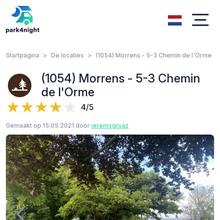
Startpagina
De locaties
(1054) Morrens - 5-3 Chemin de l'Orme
(1054) Morrens - 5-3 Chemin
de l'Orme
4/5
Gemaakt op 15.05.2021 door
jeremygruaz