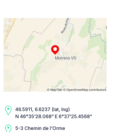
46.5911, 6.6237 (lat, lng)
N 46°35’28.068” E 6°37’25.4568”
5-3 Chemin de l'Orme