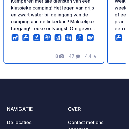
Kamperen met alle diensten van een
Welko
klassieke camping! Het legen van grijs
weeke
en zwart water bij de ingang van de
of een
camping aan de linkerkant! Makkelijke
pracht
toegang! Leuke ontvangst! Om gewoon
een me
het water te legen is het noodzakelijk
midden 
om de receptie van de camping te
alleen
openen! Geen verblijfsverplichting en
vriend
max 1u!
8
47
4.4
★
geniet
Foto's
Commentaren
Beoordeling
gewoon
zandstranden. We 
verwel
en doe
onverg
Honden
campin
NAVIGATIE
OVER
De locaties
Contact met ons