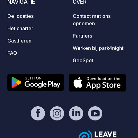
NAVIGATIE
OVER
eller r
mOst1983 - https://geospot.app/en
går vä
De locaties
Contact met ons
dessa f
opnemen
Här ka
Het charter
och ty
Partners
runt. 
Gastheren
din st
Werken bij park4night
FAQ
online
GeoSpot