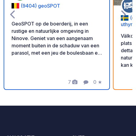
(9404) geoSPOT
(6
GeoSPOT op de boerderij, in een
uthyrn
rustige en natuurlijke omgeving in
Välkom
Ninove. Geniet van een aangenaam
plats 
moment buiten in de schaduw van een
detta 
parasol, met een jeu de boulesbaan en
natur 
ponyritjes voor de kinderen. Een ideale
kan ko
plek voor een ontspannen vakantie.
scanna
Met dank aan de eigenaar voor het
får ni
delen van deze geoSPOT! :)
7
0
★
Foto's
Commentaar
Beoordeling
in. Gl
Herinnering : - Vergeet niet om bij
Då vi v
aankomst de geocode te registreren -
säker 
Mijn voertuig is uitgerust met toiletten -
ligger 
⚠️Geen vuur of barbecue! - Free
något 
donatie en zonder commissie voor de
större 
eigenaar. - Paypal
över sj
https://www.paypal.com/paypalme/Ti