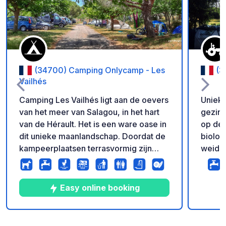
(34700) Camping Onlycamp - Les
(3
Vailhés
Camping Les Vailhés ligt aan de oevers
Unieke
van het meer van Salagou, in het hart
gezins
van de Hérault. Het is een ware oase in
op de 
dit unieke maanlandschap. Doordat de
biolog
kampeerplaatsen terrasvormig zijn
weidse 
aangelegd, bieden veel
rustig
kampeerplaatsen een schitterend
microc
uitzicht op het meer. Op het
een ni
Easy online booking
vakantieprogramma: strand, zwemmen
pickni
en natuursport. Op het strand,
ongerepte na
tegenover camping Les Vailhés, kunt u
afgeba
10
133
4.3
★