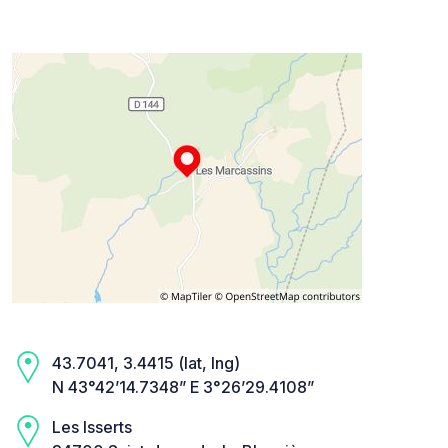
43.7041, 3.4415 (lat, lng)
N 43°42’14.7348” E 3°26’29.4108”
Les Isserts