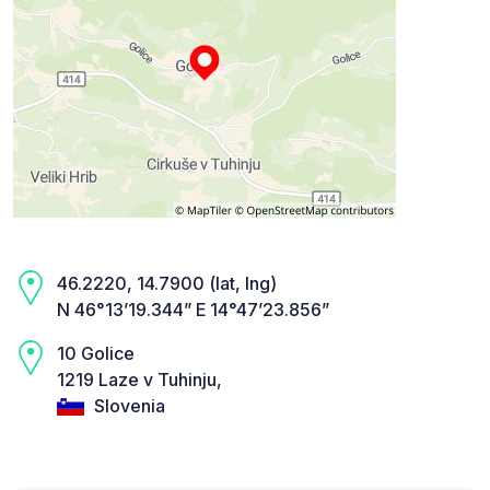
46.2220, 14.7900 (lat, lng)
N 46°13’19.344” E 14°47’23.856”
10 Golice
1219 Laze v Tuhinju,
Slovenia