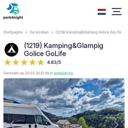
Startpagina
De locaties
(1219) Kamping&Glampig Golice GoLife
(1219) Kamping&Glampig
Golice GoLife
4.83/5
Gemaakt op 20.02.2021 door
potujokrog