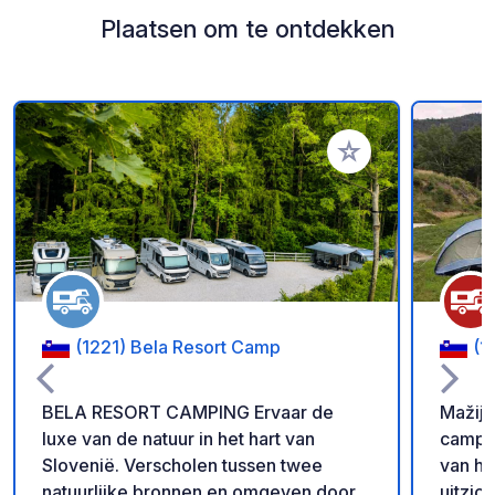
Plaatsen om te ontdekken
Voeg toe aan je fav
(1221) Bela Resort Camp
(1
BELA RESORT CAMPING Ervaar de
Mažijev
luxe van de natuur in het hart van
camper
Slovenië. Verscholen tussen twee
van he
natuurlijke bronnen en omgeven door
uitzic