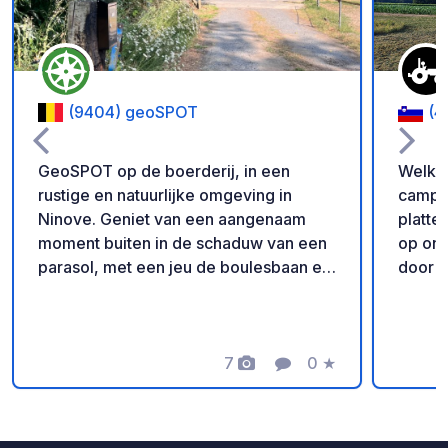
(9404) geoSPOT
(4
GeoSPOT op de boerderij, in een
Welkom
rustige en natuurlijke omgeving in
camper
Ninove. Geniet van een aangenaam
platteland Geniet van een
moment buiten in de schaduw van een
op onz
parasol, met een jeu de boulesbaan en
door n
ponyritjes voor de kinderen. Een ideale
leven.
plek voor een ontspannen vakantie.
en op 
Met dank aan de eigenaar voor het
kippen
delen van deze geoSPOT! :)
7
0
★
perfec
Foto's
Commentaar
Beoordeling
Herinnering : - Vergeet niet om bij
boerenl
aankomst de geocode te registreren -
24/7 z
Mijn voertuig is uitgerust met toiletten -
biedt 