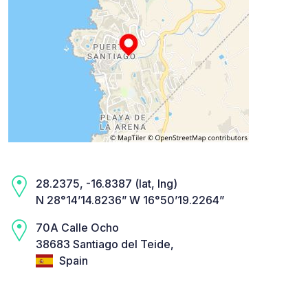
28.2375, -16.8387 (lat, lng)
N 28°14’14.8236” W 16°50’19.2264”
70A Calle Ocho
38683 Santiago del Teide,
Spain