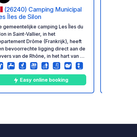
(26240) Camping Municipal
(0730
es Îles de Silon
BOHÈME
 gemeentelijke camping Les Îles du
Camping Mãui
lon in Saint-Vallier, in het
campsite fo
partement Drôme (Frankrijk), heeft
tents/caravan
n bevoorrechte ligging direct aan de
swimming po
vers van de Rhône, in het hart van de
swimming in 
ônevallei. Het vlakke, grasrijke
rrein biedt ruime staanplaatsen
eschikt voor campers, buscampers,
Easy online booking
aravans en tenten, met een goede
lans tussen zon- en
chaduwplekken.
9
105
4.3
★
Foto's
Commentaren
Beoordeling
ektriciteitsaansluitingen en
terpunten zijn gemakkelijk
reikbaar in de buurt van de
plaatsen. De camping biedt een
angename natuurlijke omgeving met