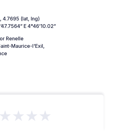
 4.7695 (lat, lng)
’47.7564” E 4°46’10.02”
or Renelle
int-Maurice-l'Exil,
nce
★★★★