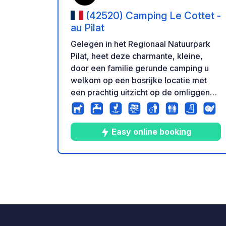
(42520) Camping Le Cottet -
au Pilat
Gelegen in het Regionaal Natuurpark
Pilat, heet deze charmante, kleine,
door een familie gerunde camping u
welkom op een bosrijke locatie met
een prachtig uitzicht op de omliggende
bergen. Aan de voet van de Pic des
Trois Dents, op de zuidelijke helling
aan de rand van de Ardèche, biedt
Easy online booking
deze camping volop ruimte voor
natuurliefhebbers. Het vriendelijke
team verwelkomt u van april tot eind
10
90
4.9
★
Foto's
Commentaren
Beoord
oktober in een ontspannen en
gemoedelijke sfeer, met een
milieubewuste aanpak, in een rustige,
bosrijke omgeving met 50
schaduwrijke staanplaatsen