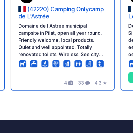
(42220) Camping Onlycamp
de L'Astrée
L
Domaine de l'Astree municipal
De
campsite in Pilat, open all year round.
Si
Friendly welcome, local products.
de
Quiet and well appointed. Totally
ee
renovated toilets. Wireless. See city
oe
site for more info.
Rh
te
g
4
33
4.3
★
c
Foto's
Commentaren
Beoordeling
ba
s
eling
El
wa
be
staan
a