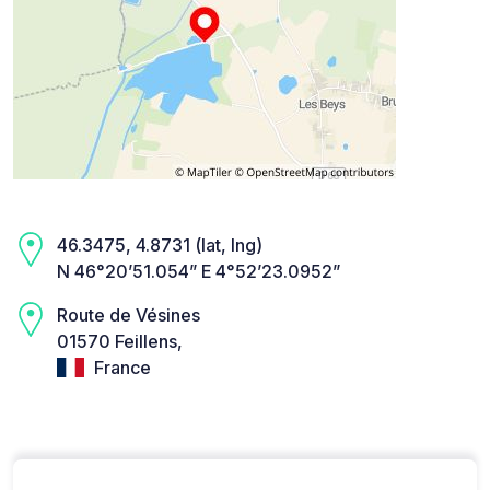
46.3475, 4.8731 (lat, lng)
N 46°20’51.054” E 4°52’23.0952”
Route de Vésines
01570 Feillens,
France