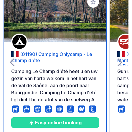
Voeg toe aan je fav
(01190) Camping Onlycamp - Le
(0
Champ d'été
Manten
et Bo
Camping Le Champ d'été heet u en uw
Gun uz
gezin van harte welkom in het hart van
hart v
de Val de Saône, aan de poort naar
camper
Bourgondië. Camping Le Champ d'été
besche
ligt dicht bij de afrit van de snelweg A6
water
Mâcon Nord en is een ideale
groene
tussenstop voor uw vakantie. Op een
ontspa
terrein van 3 ha, in een landelijke
van de r
Easy online booking
omgeving, beschikt de camping over
van mo