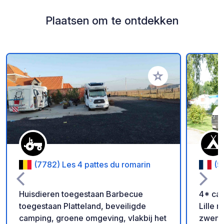
Plaatsen om te ontdekken
Voeg toe aan je fav
(7782) Les 4 pattes du romarin
(5
Huisdieren toegestaan Barbecue
4* cam
toegestaan Platteland, beveiligde
Lille 
camping, groene omgeving, vlakbij het
zwemba