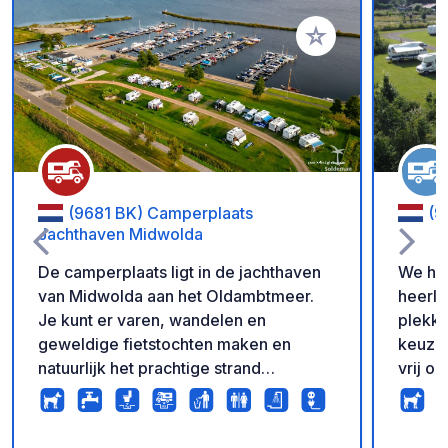
Voeg toe aan je fav
(9681 BK) Camperplaats
(9
Jachthaven Midwolda
De camperplaats ligt in de jachthaven
We he
van Midwolda aan het Oldambtmeer.
heerli
Je kunt er varen, wandelen en
plekke
geweldige fietstochten maken en
keuzes
natuurlijk het prachtige strand
vrij o
bezoeken om te zwemmen en
u wilt. De nieuwe sanitaire ruimte is
zonnebaden. Honden zijn toegestaan ​​
voorzi
op het veld en kosten niets extra. Wi-Fi
afwasp