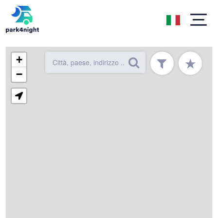
+
★
−