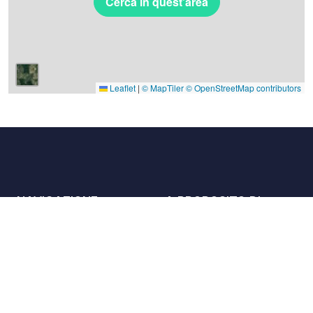
Cerca in quest'area
Leaflet
|
© MapTiler
© OpenStreetMap contributors
NAVIGAZIONE
A PROPOSITO DI
Luoghi
Contattaci
La carta
Partner
Host
Lavora con noi