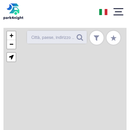
+
★
−