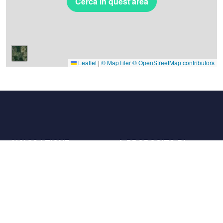
Cerca in quest'area
Leaflet
|
© MapTiler
© OpenStreetMap contributors
NAVIGAZIONE
A PROPOSITO DI
Luoghi
Contattaci
La carta
Partner
Host
Lavora con noi