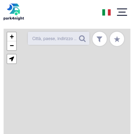
+
★
−