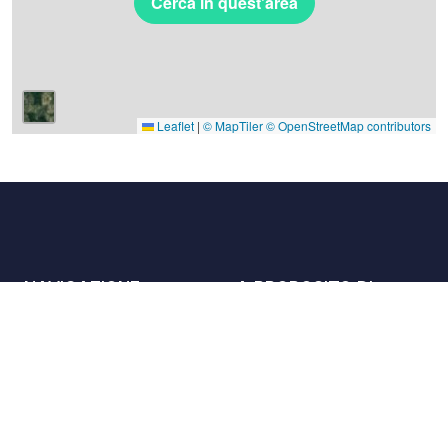
Cerca in quest'area
Leaflet
|
© MapTiler
© OpenStreetMap contributors
NAVIGAZIONE
A PROPOSITO DI
Luoghi
Contattaci
La carta
Partner
Host
Lavora con noi