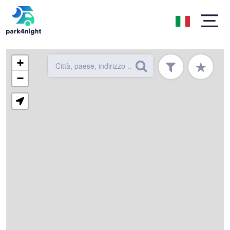
+
★
−