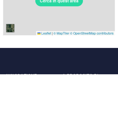
Cerca in quest'area
Leaflet
|
© MapTiler
© OpenStreetMap contributors
NAVIGAZIONE
A PROPOSITO DI
Luoghi
Contattaci
La carta
Partner
Host
Lavora con noi