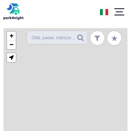
+
★
−