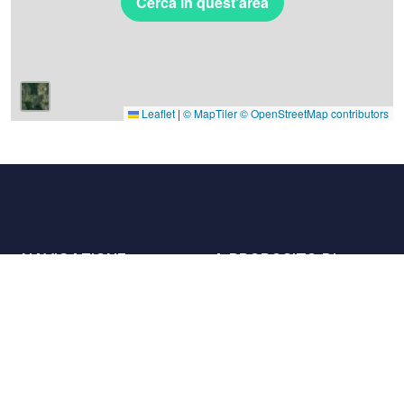
Cerca in quest'area
Leaflet
|
© MapTiler
© OpenStreetMap contributors
NAVIGAZIONE
A PROPOSITO DI
Luoghi
Contattaci
La carta
Partner
Host
Lavora con noi