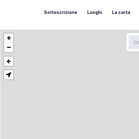
Sottoscrizione
Luoghi
La carta
+
−