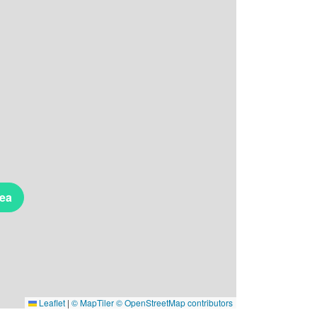
rea
Leaflet
|
© MapTiler
© OpenStreetMap contributors