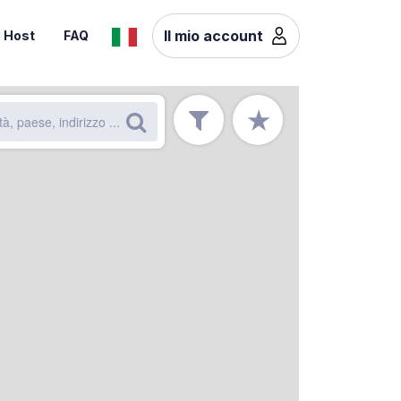
Il mio account
Host
FAQ
★