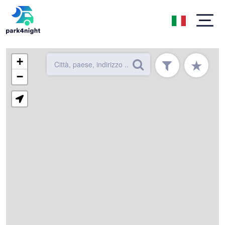
+
★
−