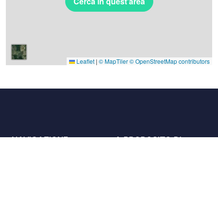
Cerca in quest'area
Leaflet
|
© MapTiler
© OpenStreetMap contributors
NAVIGAZIONE
A PROPOSITO DI
Luoghi
Contattaci
La carta
Partner
Host
Lavora con noi