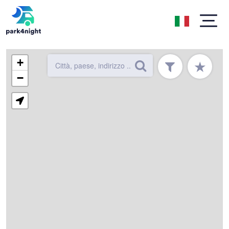
+
★
−