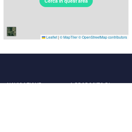
Cerca in quest'area
Leaflet
|
© MapTiler
© OpenStreetMap contributors
NAVIGAZIONE
A PROPOSITO DI
Luoghi
Contattaci
La carta
Partner
Host
Lavora con noi