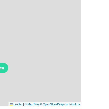
rea
Leaflet
|
© MapTiler
© OpenStreetMap contributors