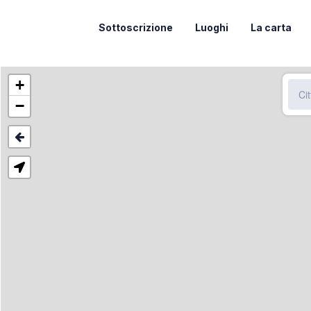
Sottoscrizione
Luoghi
La carta
+
−