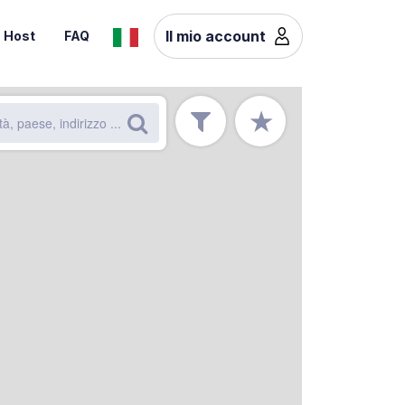
Il mio account
Host
FAQ
★