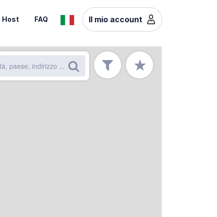
Il mio account
Host
FAQ
★