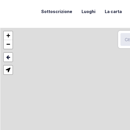
Sottoscrizione
Luoghi
La carta
+
−