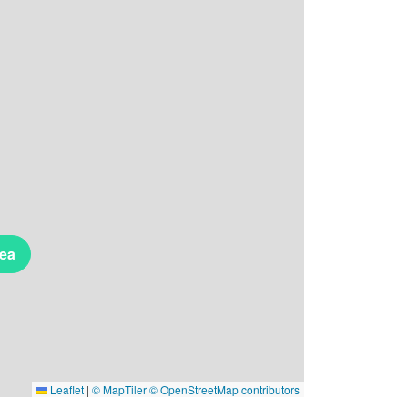
rea
Leaflet
|
© MapTiler
© OpenStreetMap contributors