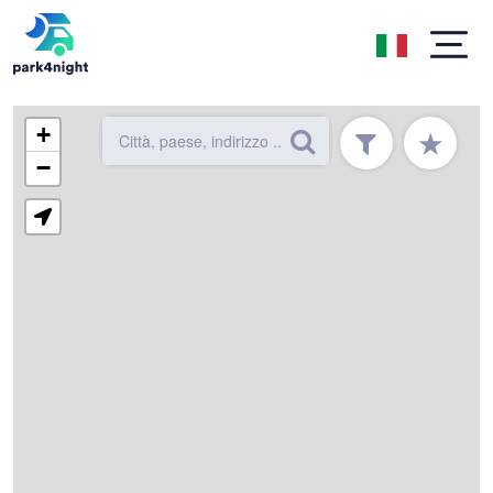
+
★
−