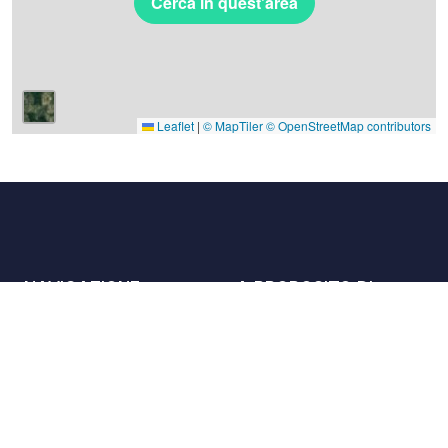
Cerca in quest'area
Leaflet
|
© MapTiler
© OpenStreetMap contributors
NAVIGAZIONE
A PROPOSITO DI
Luoghi
Contattaci
La carta
Partner
Host
Lavora con noi