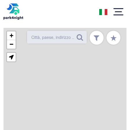
+
★
−