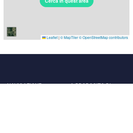
Cerca in quest'area
Leaflet
|
© MapTiler
© OpenStreetMap contributors
NAVIGAZIONE
A PROPOSITO DI
Luoghi
Contattaci
La carta
Partner
Host
Lavora con noi