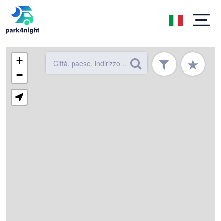
+
★
−