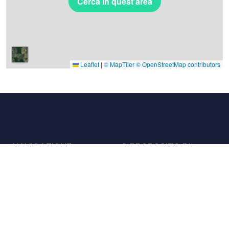
Cerca in quest'area
Leaflet
|
© MapTiler
© OpenStreetMap contributors
NAVIGAZIONE
A PROPOSITO DI
Luoghi
Contattaci
La carta
Partner
Host
Lavora con noi