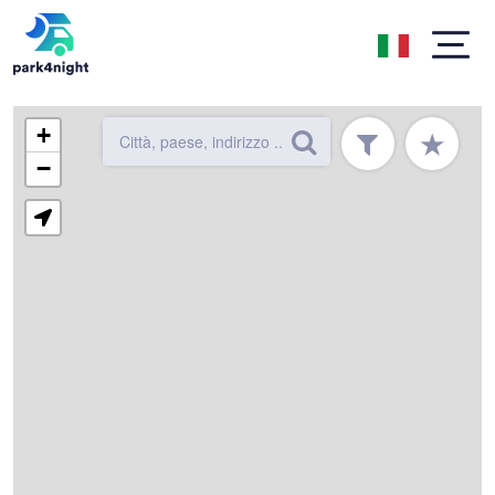
+
★
−