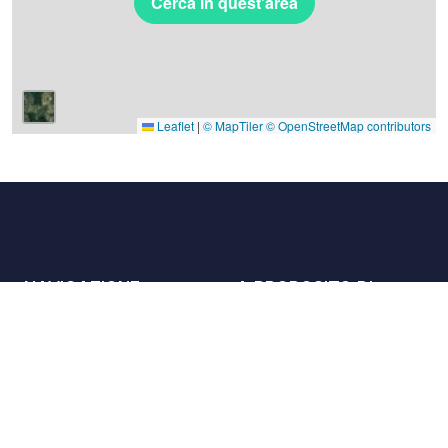
Cerca in quest'area
Leaflet
|
© MapTiler
© OpenStreetMap contributors
NAVIGAZIONE
A PROPOSITO DI
Luoghi
Contattaci
La carta
Partner
Host
Lavora con noi