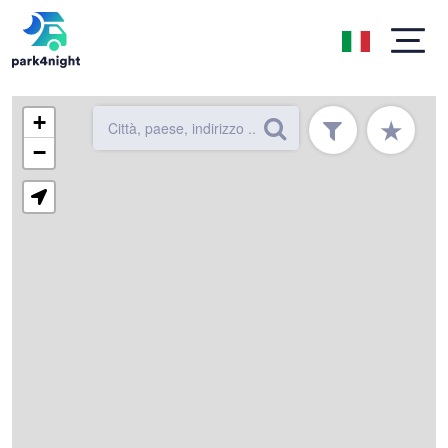
+
★
−