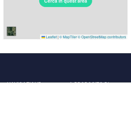
Cerca in quest'area
Leaflet
|
© MapTiler
© OpenStreetMap contributors
NAVIGAZIONE
A PROPOSITO DI
Luoghi
Contattaci
La carta
Partner
Host
Lavora con noi