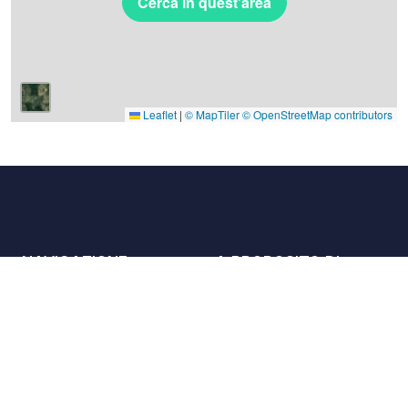
Cerca in quest'area
Leaflet
|
© MapTiler
© OpenStreetMap contributors
NAVIGAZIONE
A PROPOSITO DI
Luoghi
Contattaci
La carta
Partner
Host
Lavora con noi