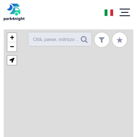
+
★
−