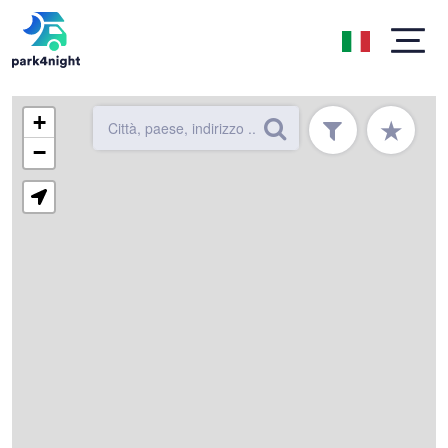
+
★
−