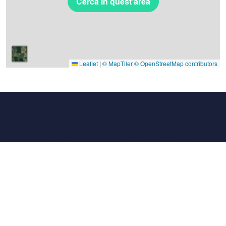
Cerca in quest'area
Leaflet
|
© MapTiler
© OpenStreetMap contributors
NAVIGAZIONE
A PROPOSITO DI
Luoghi
Contattaci
La carta
Partner
Host
Lavora con noi