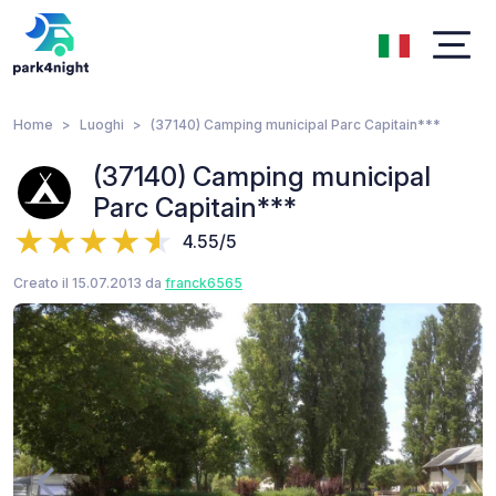
Home
Luoghi
(37140) Camping municipal Parc Capitain***
(37140) Camping municipal
Parc Capitain***
4.55/5
Creato il 15.07.2013 da
franck6565