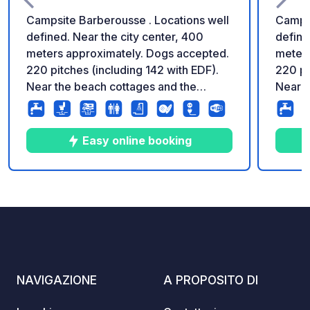
Campsite Barberousse . Locations well
Campsite B
defined. Near the city center, 400
define
meters approximately. Dogs accepted.
meters
220 pitches (including 142 with EDF).
220 pi
Near the beach cottages and the
Near t
center and the casino (by bike). Quiet
center
overall but avoid road side edges (one
overal
road on each side of the campsite)
road o
Easy online booking
4
93
3
★
Foto
Commenti
Valutazione
NAVIGAZIONE
A PROPOSITO DI