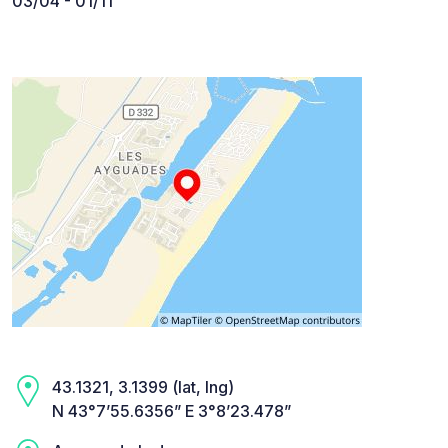
03/04 - 01/11
43.1321, 3.1399 (lat, lng)
N 43°7’55.6356” E 3°8’23.478”